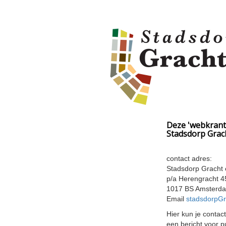
Deze 'webkrant'
Stadsdorp Grach
contact adres:
Stadsdorp Gracht 
p/a Herengracht 
1017 BS Amsterd
Email
stadsdorpG
Hier kun je conta
een bericht voor p