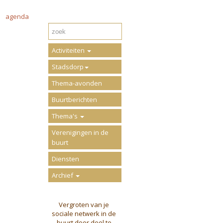
agenda
Activiteiten
Stadsdorp
Thema-avonden
Buurtberichten
Thema's
Verenigingen in de
buurt
Diensten
Archief
Vergroten van je
sociale netwerk in de
buurt door deel te