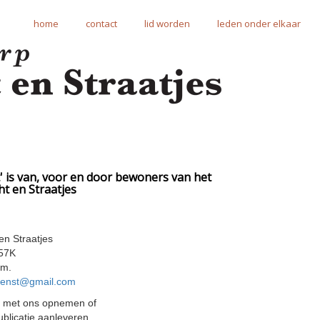
home
contact
lid worden
leden onder elkaar
 is van, voor en door bewoners van het
t en Straatjes
en Straatjes
457K
am.
renst@gmail.com
ct met ons opnemen of
ublicatie aanleveren.