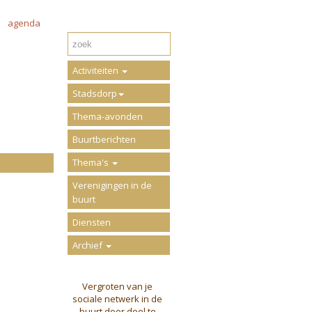
agenda
Activiteiten
Stadsdorp
Thema-avonden
Buurtberichten
Thema's
Verenigingen in de
buurt
Diensten
Archief
Vergroten van je
sociale netwerk in de
buurt door deel te