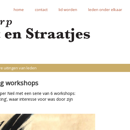
home
contact
lid worden
leden onder elkaar
ve uitingen van leden
ng workshops
rper Neil met een serie van 6 workshops:
ing’, waar interesse voor was door zijn