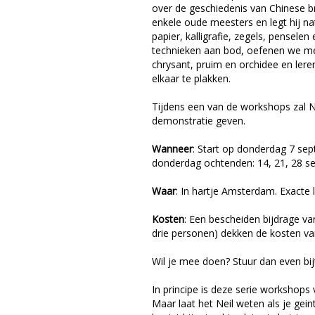
over de geschiedenis van Chinese b
enkele oude meesters en legt hij nat
papier, kalligrafie, zegels, pensele
technieken aan bod, oefenen we met
chrysant, pruim en orchidee en lere
elkaar te plakken.
Tijdens een van de workshops zal Ne
demonstratie geven.
Wanneer
: Start op donderdag 7 se
donderdag ochtenden: 14, 21, 28 se
Waar
: In hartje Amsterdam. Exacte l
Kosten
: Een bescheiden bijdrage v
drie personen) dekken de kosten van
Wil je mee doen? Stuur dan even bij
In principe is deze serie worksho
Maar laat het Neil weten als je gein