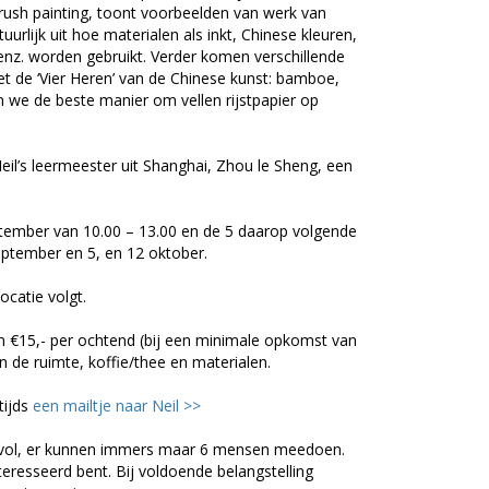
rush painting, toont voorbeelden van werk van
uurlijk uit hoe materialen als inkt, Chinese kleuren,
n enz. worden gebruikt. Verder komen verschillende
 de ‘Vier Heren’ van de Chinese kunst: bamboe,
n we de beste manier om vellen rijstpapier op
il’s leermeester uit Shanghai, Zhou le Sheng, een
ptember van 10.00 – 13.00 en de 5 daarop volgende
ptember en 5, en 12 oktober.
ocatie volgt.
an €15,- per ochtend (bij een minimale opkomst van
 de ruimte, koffie/thee en materialen.
tijds
een mailtje naar Neil >>
ps vol, er kunnen immers maar 6 mensen meedoen.
teresseerd bent. Bij voldoende belangstelling