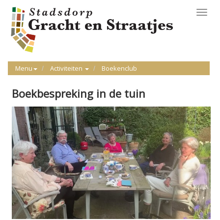
Toggl
navig
Menu
Activiteiten
Boekenclub
Boekbespreking in de tuin