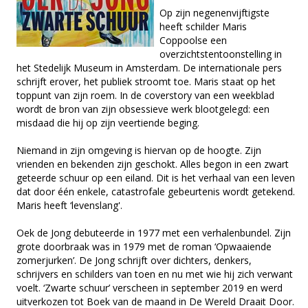
Op zijn negenenvijftigste
heeft schilder Maris
Coppoolse een
overzichtstentoonstelling in
het Stedelijk Museum in Amsterdam. De internationale pers
schrijft erover, het publiek stroomt toe. Maris staat op het
toppunt van zijn roem. In de coverstory van een weekblad
wordt de bron van zijn obsessieve werk blootgelegd: een
misdaad die hij op zijn veertiende beging.
Niemand in zijn omgeving is hiervan op de hoogte. Zijn
vrienden en bekenden zijn geschokt. Alles begon in een zwart
geteerde schuur op een eiland. Dit is het verhaal van een leven
dat door één enkele, catastrofale gebeurtenis wordt getekend.
Maris heeft ‘levenslang'.
Oek de Jong debuteerde in 1977 met een verhalenbundel. Zijn
grote doorbraak was in 1979 met de roman ‘Opwaaiende
zomerjurken’. De Jong schrijft over dichters, denkers,
schrijvers en schilders van toen en nu met wie hij zich verwant
voelt. ‘Zwarte schuur’ verscheen in september 2019 en werd
uitverkozen tot Boek van de maand in De Wereld Draait Door.