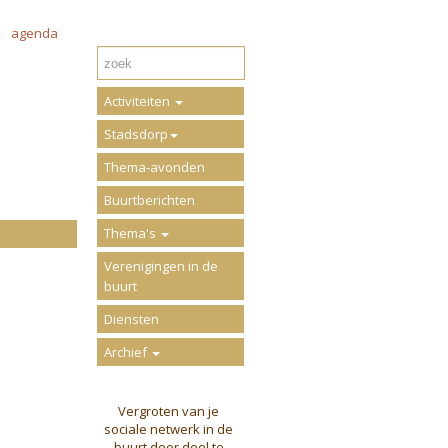
agenda
Activiteiten
Stadsdorp
Thema-avonden
Buurtberichten
Thema's
Verenigingen in de
buurt
Diensten
Archief
Vergroten van je
sociale netwerk in de
buurt door deel te