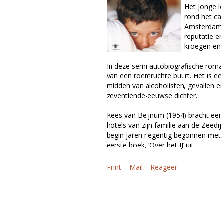
Het jonge 
rond het c
Amsterdamse
reputatie e
kroegen en 
In deze semi-autobiografische roma
van een roemruchte buurt. Het is e
midden van alcoholisten, gevallen
zeventiende-eeuwse dichter.
Kees van Beijnum (1954) bracht een 
hotels van zijn familie aan de Zeedi
begin jaren negentig begonnen met 
eerste boek, ‘Over het IJ’ uit.
Print
Mail
Reageer