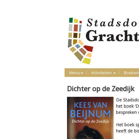
Menu
Activiteiten
Boeken
Dichter op de Zeedijk
De Stadsdo
het boek ‘D
bespreken o
Het boek sp
heeft de b