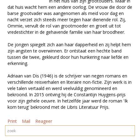
in het huis van zijn grootouders. Maar in
dat huis wacht hem een andere oorlog. De vrouw die door de
barse grootvader was aangenomen als meid voor dag en
nacht verzet zich steeds meer tegen haar dienende rol. Zij,
Ommie, vervult de rol van grootmoeder en groeit uit tot
vredestichter in de gehavende familie van haar broodheer.
De jongen spiegelt zich aan haar dapperheid en zij helpt hem
zijn angsten te overwinnen. Er ontstaat een hechte band
tussen die twee, gekleurd door hun hunkering naar liefde en
erkenning.
Adriaan van Dis (1946) is de schrijver van negen romans en
verschillende reisverhalen en literaire non-fictie. Zijn werk is in
vele talen vertaald en werd veelvuldig genomineerd en
bekroond. In 2015 ontving hij de Constantijn Huygens-prijs
voor zijn gehele oeuvre. In hetzelfde jaar werd de roman 'Ik
kom terug' bekroond met de Libris Literatuur Prijs.
Print
Mail
Reageer