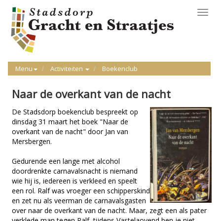
Toggl
navig
Menu
Activiteiten
Boekenclub
Naar de overkant van de nacht
De Stadsdorp boekenclub bespreekt op
dinsdag 31 maart het boek "Naar de
overkant van de nacht" door Jan van
Mersbergen.
Gedurende een lange met alcohol
doordrenkte carnavalsnacht is niemand
wie hij is, iedereen is verkleed en speelt
een rol. Ralf was vroeger een schipperskind
en zet nu als veerman de carnavalsgasten
over naar de overkant van de nacht. Maar, zegt een als pater
verklede man tegen Ralf, tijdens Vastelaovend ben je niet