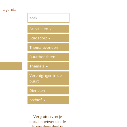
agenda
Activiteiten
Stadsdorp
Thema-avonden
Buurtberichten
Thema's
Verenigingen in de
buurt
Diensten
Archief
Vergroten van je
sociale netwerk in de
buurt door deel te