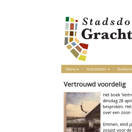
Menu
Activiteiten
Boeken
Vertrouwd voordelig
Het boek ‘Vert
dinsdag 28 apr
besproken. Het
over een zoon e
Emmen, eind jar
zojuist voor d