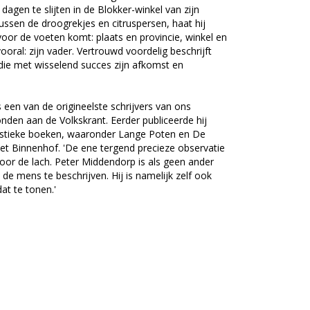
 dagen te slijten in de Blokker-winkel van zijn
ussen de droogrekjes en citruspersen, haat hij
oor de voeten komt: plaats en provincie, winkel en
ooral: zijn vader. Vertrouwd voordelig beschrijft
die met wisselend succes zijn afkomst en
een van de origineelste schrijvers van ons
bonden aan de Volkskrant. Eerder publiceerde hij
listieke boeken, waaronder Lange Poten en De
het Binnenhof. 'De ene tergend precieze observatie
door de lach. Peter Middendorp is als geen ander
de mens te beschrijven. Hij is namelijk zelf ook
at te tonen.'