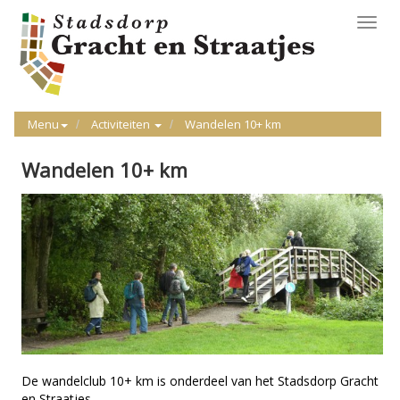
Toggl
navig
Menu
Activiteiten
Wandelen 10+ km
Wandelen 10+ km
De wandelclub 10+ km is onderdeel van het Stadsdorp Gracht
en Straatjes.